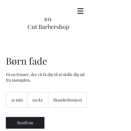
101
Cut Barbershop
Børn fade
Få en frisure, der vil få dig til at skille dig ud
150
danske
30 min
3
150 kr.
Skanderborgvej
kroner
0
m
i
n
Bestil nu